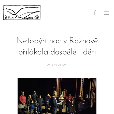
Netopýří noc v Rožnově
přilákala dospělé i děti
20.09.2020