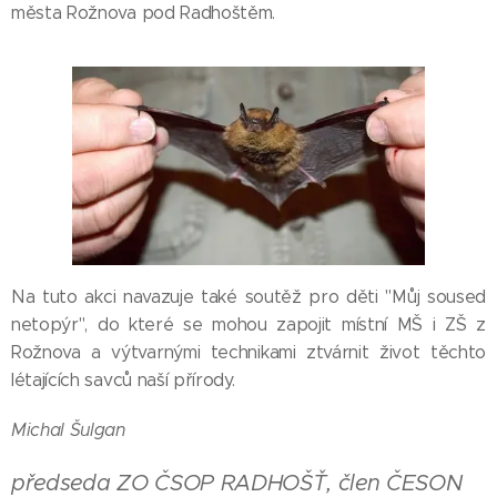
města Rožnova pod Radhoštěm.
Na tuto akci navazuje také soutěž pro děti "Můj soused
netopýr", do které se mohou zapojit místní MŠ i ZŠ z
Rožnova a výtvarnými technikami ztvárnit život těchto
létajících savců naší přírody.
Michal Šulgan
předseda ZO ČSOP RADHOŠŤ, člen ČESON