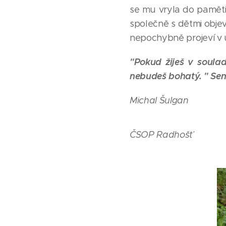
se mu vryla do paměti
společně s dětmi objev
nepochybně projeví v ú
"
Pokud žiješ v soulad
nebudeš bohatý
. " Se
Michal Šulgan
ČSOP Radhošť