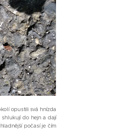
olí opustili svá hnízda
 shlukují do hejn a dají
ladnější počasí je čím