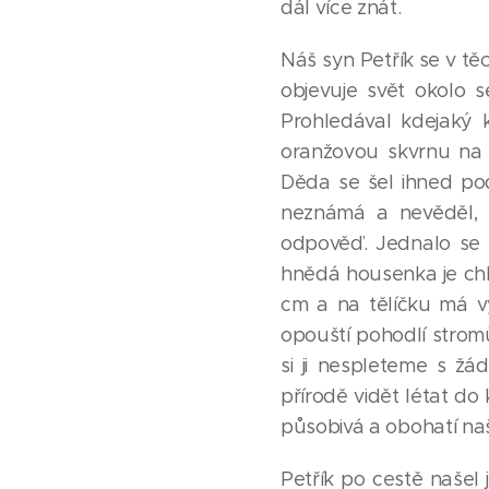
dál více znát.
Náš syn Petřík se v t
objevuje svět okolo s
Prohledával kdejaký 
oranžovou skvrnu na 
Děda se šel ihned po
neznámá a nevěděl, 
odpověď. Jednalo se 
hnědá housenka je chlup
cm a na tělíčku má vý
opouští pohodlí strom
si ji nespleteme s ž
přírodě vidět létat d
působivá a obohatí na
Petřík po cestě našel