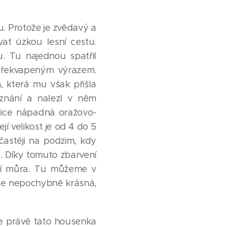
. Protože je zvědavý a
vat úzkou lesní cestu.
. Tu najednou spatřil
 překvapeným výrazem.
 která mu však přišla
znání a nalezl v něm
lice nápadná oražovo-
jí velikost je od 4 do 5
častěji na podzim, kdy
. Díky tomuto zbarvení
ční můra. Tu můžeme v
 je nepochybně krásná,
le právě tato housenka