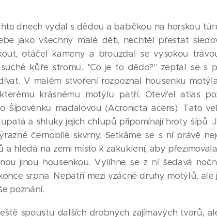
ěchto dnech vydal s dědou a babičkou na horskou túru
ebe jako všechny malé děti, nechtěl přestat sledo
kout, otáčel kameny a brouzdal se vysokou trávou
suché kůře stromu. "Co je to dědo?" zeptal se s
dívat. V malém stvoření rozpoznal housenku motýla,
kterému krásnému motýlu patří. Otevřel atlas po
o Šípověnku maďalovou (Acronicta aceris). Tato ve
atá a shluky jejich chlupů připomínají hroty šípů. Je
razné černobílé skvrny. Setkáme se s ní právě nej
ů a hledá na zemi místo k zakuklení, aby přezimovala
ádnou jinou housenkou. Vylíhne se z ní šedavá no
o konce srpna. Nepatří mezi vzácné druhy motýlů, ale
še poznání.
 ještě spoustu dalších drobných zajímavých tvorů, a