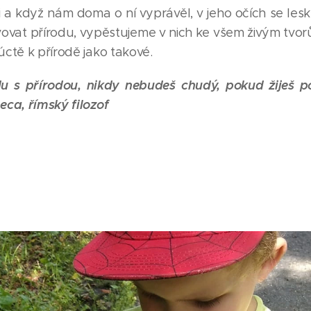
 a když nám doma o ní vyprávěl, v jeho očích se le
ovat přírodu, vypěstujeme v nich ke všem živým tvor
ctě k přírodě jako takové.
u s přírodou, nikdy nebudeš chudý, pokud žiješ po
neca, římský filozof