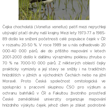
Čejka chocholatá (
Vanellus vanellus
) patří mezi nejrychleji
ubývající ptačí druhy naší krajiny. Mezi lety 1973-77 a 1985-
89 došlo ke snížení početnosti celé populace čejek v ČR
v rozsahu 20-50 %. V roce 1989 se u nás odhadovalo 20
000-40 000 párů, ale do příštího mapování v letech
2001-2003 došlo k dalšímu výraznému poklesu zhruba o
70 % na 7000-10 000 párů. Z některých oblastí čejky
prakticky vymizely a její stavy se snížily i na tradičních
hnízdištích v jižních a východních Čechách nebo na jižní
Moravě. Proto Česká společnost ornitologická ve
spolupráci s pracovní skupinou ČSO pro výzkum a
ochranu bahňáků v ČR a Fakultou životního prostředí
České zemědělské univerzity organizuje mapování
hnízdního výskytu čejek, jehož cílem je získat podrobné