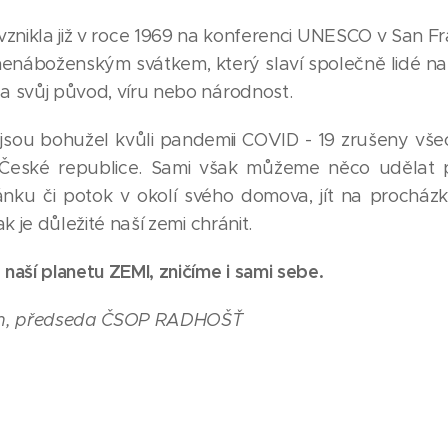
vznikla již v roce 1969 na konferenci UNESCO v San F
 nenáboženským svátkem, který slaví společně lidé na
a svůj původ, víru nebo národnost.
jsou bohužel kvůli pandemii COVID - 19 zrušeny vš
České republice. Sami však můžeme něco udělat p
dánku či potok v okolí svého domova, jít na procház
ak je důležité naší zemi chránit.
naší planetu ZEMI, zničíme i sami sebe.
an, předseda ČSOP RADHOŠŤ