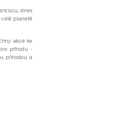
ranciscu, dnes
 celé planetě
echny akce ke
ro přírodu -
ku přírodou a