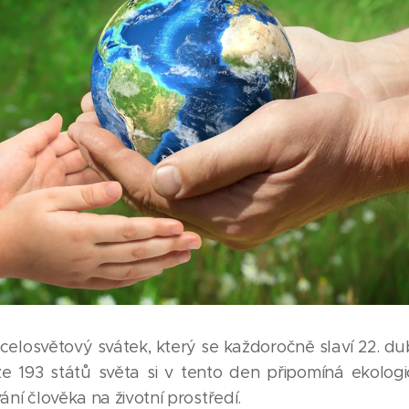
celosvětový svátek, který se každoročně slaví 22. du
í ze 193 států světa si v tento den připomíná ekolog
ní člověka na životní prostředí.