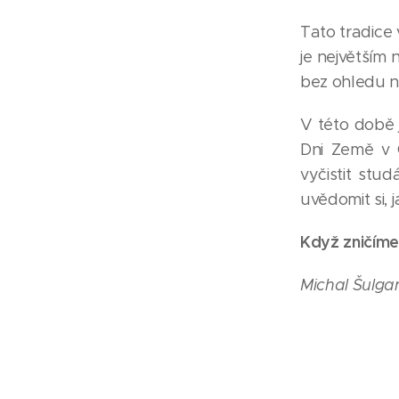
Tato tradice 
je největším
bez ohledu n
V této době 
Dni Země v 
vyčistit stu
uvědomit si, j
Když zničíme 
Michal Šulg