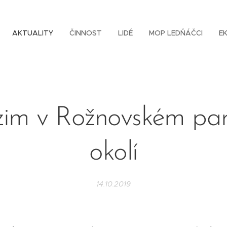
AKTUALITY
ČINNOST
LIDÉ
MOP LEDŇÁČCI
E
im v Rožnovském pa
okolí
14.10.2019