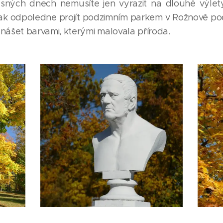
ásných dnech nemusíte jen vyrazit na dlouhé výlet
 tak odpoledne projít podzimním parkem v Rožnově 
unášet barvami, kterými malovala příroda.