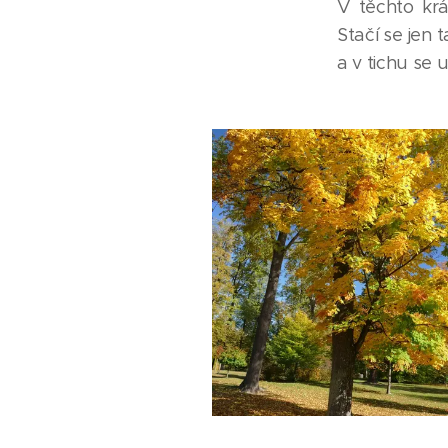
V těchto kr
Stačí se jen
a v tichu se 