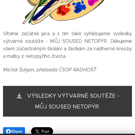
Vítáme začátek jara a s tím také vyhlašujeme výsledky
výtvarné soutěže - MŮJ SOUSED NETOPÝR. Děkujeme
všem zúčastněným školám a školkám za nádherné kresby
a malby z netopýřího života.
Michal Šulgan, předseda ČSOP RADHOŠŤ
VÝSLEDKY VÝTVARNÉ SOUTĚŽE -
MŮJ SOUSED NETOPÝR
Share